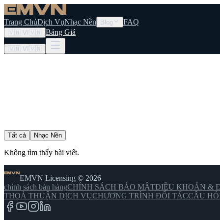
Trang Chủ
Dịch Vụ
Nhạc Nền
FAQ
Blog
Bảng Giá
🇻🇳
VI
🇻🇳
🇻🇳
VI
🇻🇳
Tất cả
Nhạc Nền
Không tìm thấy bài viết.
EMVN Licensing © 2026
chính sách bán hàng
CHÍNH SÁCH BẢO MẬT
ĐIỀU KHOẢN & Đ
THOẢ THUẬN DỊCH VỤ
CHƯƠNG TRÌNH ĐỐI TÁC
CÂU HỎ