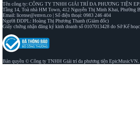
Tên công ty: CÔNG TY TNHH GIẢI TRÍ ĐA PHƯƠNG TIỆN 
Tầng 14, Toà nhà HM Town, 412 Nguyễn Thị Minh Khai, Phường B
Email:
license@emvn.co
|
Số điện thoại: 0983 246 404
Người ĐDPL: Hoàng Thị Phương Thanh (Giám đốc)
Giấy chứng nhận đăng ký kinh doanh số 0107013428 do Sở Kế hoạch
Bản quyền © Công ty TNHH Giải trí đa phương tiện EpicMusicVN. 